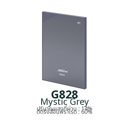
G828
Mystic Grey
ปริมาณแสงที่ผ่าน : 14%
ตัดรังสีอินฟราเรด : 60%