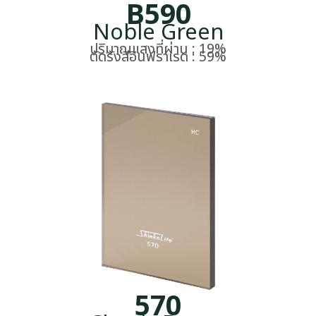
B590
Noble Green
ปริมาณแสงที่ผ่าน : 19%
ตัดรังสีอินฟราเรด : 59%
570